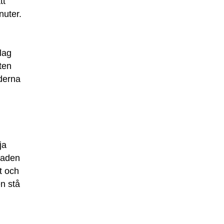
tt
nuter.
lag
ten
derna
ja
laden
t och
n stå