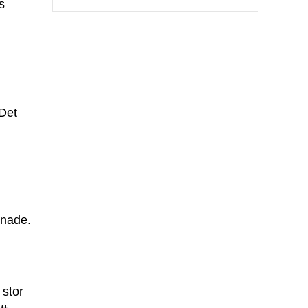
s
 Det
pnade.
 stor