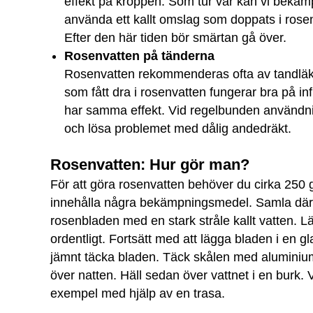
effekt på kroppen. Som tur var kan vi bekä
använda ett kallt omslag som doppats i rosen
Efter den här tiden bör smärtan gå över.
Rosenvatten på tänderna
Rosenvatten rekommenderas ofta av tandläka
som fått dra i rosenvatten fungerar bra på i
har samma effekt. Vid regelbunden användni
och lösa problemet med dålig andedräkt.
Rosenvatten: Hur gör man?
För att göra rosenvatten behöver du cirka 250 
innehålla några bekämpningsmedel. Samla därfö
rosenbladen med en stark stråle kallt vatten.
ordentligt. Fortsätt med att lägga bladen i en 
jämnt täcka bladen. Täck skålen med aluminium
över natten. Häll sedan över vattnet i en burk. 
exempel med hjälp av en trasa.