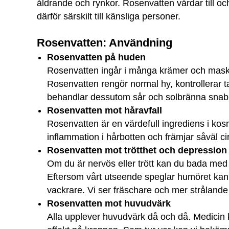
åldrande och rynkor. Rosenvatten vårdar till oc
därför särskilt till känsliga personer.
Rosenvatten: Användning
Rosenvatten på huden
Rosenvatten ingår i många krämer och maske
Rosenvatten rengör normal hy, kontrollerar ta
behandlar dessutom sår och solbränna snabb
Rosenvatten mot håravfall
Rosenvatten är en värdefull ingrediens i k
inflammation i hårbotten och främjar såväl cir
Rosenvatten mot trötthet och depression
Om du är nervös eller trött kan du bada med
Eftersom vårt utseende speglar humöret kan 
vackrare. Vi ser fräschare och mer strålande u
Rosenvatten mot huvudvärk
Alla upplever huvudvärk då och då. Medicin k