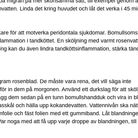
mpa migrän på mer skonsamma sätt, till exempel genom a
vatten. Linda det kring huvudet och låt det verka i 45 mi
re för att motverka peridontala sjukdomar. Bomullsoms
nflammation i tandköttet. En sköljning med varmt rosenvat
ng kan du även lindra tandköttsinflammation, stärka tän
gram rosenblad. De måste vara rena, det vill säga inte
r in dem på morgonen. Använd ett durkslag för att sköl
 Lägg dem sedan på en tunn bomullshandduk och vira in b
glasskål och hälla upp kokandevatten. Vattennivån ska nät
folie och fäst folien med ett gummiband. Låt blandninge
Var noga med att få upp varje droppe av blandningen, till