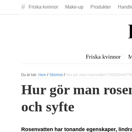
#
Friska kvinnor
Make-up
Produkter
Handl
Friska kvinnor
M
/
/
Du är här:
Hem
Skönhet
Hur gör man rosenvatten? ROSENVATTEN
Hur gör man ros
och syfte
Rosenvatten har tonande egenskaper, lindrar 