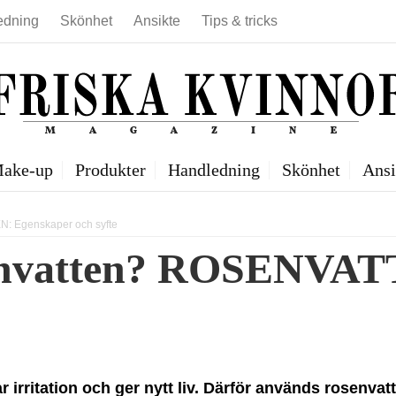
edning
Skönhet
Ansikte
Tips & tricks
ake-up
Produkter
Handledning
Skönhet
Ansi
: Egenskaper och syfte
envatten? ROSENVAT
irritation och ger nytt liv. Därför används rosenvat