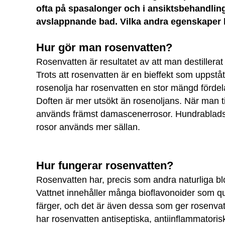
ofta på spasalonger och i ansiktsbehandling
avslappnande bad. Vilka andra egenskaper 
Hur gör man rosenvatten?
Rosenvatten är resultatet av att man destiller
Trots att rosenvatten är en bieffekt som uppståt
rosenolja har rosenvatten en stor mängd förde
Doften är mer utsökt än rosenoljans. När man ti
används främst damascenerrosor. Hundrablads
rosor används mer sällan.
Hur fungerar rosenvatten?
Rosenvatten har, precis som andra naturliga bl
Vattnet innehåller många bioflavonoider som q
färger, och det är även dessa som ger rosenva
har rosenvatten antiseptiska, antiinflammator