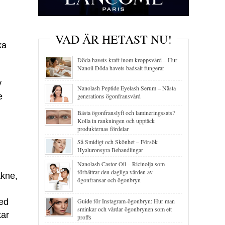
VAD ÄR HETAST NU!
ka
Döda havets kraft inom kroppsvård – Hur
Nanoil Döda havets badsalt fungerar
v
Nanolash Peptide Eyelash Serum – Nästa
e
generations ögonfransvård
Bästa ögonfranslyft och lamineringssats?
Kolla in rankningen och upptäck
produkternas fördelar
Så Smidigt och Skönhet – Försök
Hyaluronsyra Behandlingar
Nanolash Castor Oil – Ricinolja som
förbättrar den dagliga vården av
akne,
ögonfransar och ögonbryn
med
Guide för Instagram-ögonbryn: Hur man
sminkar och vårdar ögonbrynen som ett
kar
proffs