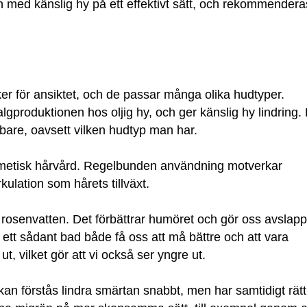
h med känslig hy på ett effektivt sätt, och rekommendera
r för ansiktet, och de passar många olika hudtyper.
lgproduktionen hos oljig hy, och ger känslig hy lindring.
are, oavsett vilken hudtyp man har.
osmetisk hårvård. Regelbunden användning motverkar
kulation som hårets tillväxt.
 rosenvatten. Det förbättrar humöret och gör oss avslap
ett sådant bad både få oss att må bättre och att vara
t, vilket gör att vi också ser yngre ut.
an förstås lindra smärtan snabbt, men har samtidigt rätt