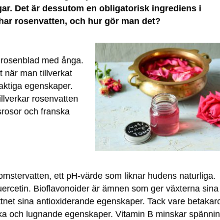
ar. Det är dessutom en obligatorisk ingrediens i
har rosenvatten, och hur gör man det?
at rosenblad med ånga.
t när man tillverkat
laktiga egenskaper.
llverkar rosenvatten
rosor och franska
omstervatten, ett pH-värde som liknar hudens naturliga.
uercetin. Bioflavonoider är ämnen som ger växterna sina
ttnet sina antioxiderande egenskaper. Tack vare betakar
iska och lugnande egenskaper. Vitamin B minskar spänni