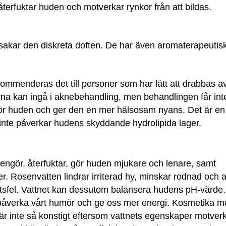
terfuktar huden och motverkar rynkor från att bildas.
rsakar den diskreta doften. De har även aromaterapeutis
ommenderas det till personer som har lätt att drabbas a
na kan ingå i aknebehandling, men behandlingen får int
ngör huden och ger den en mer hälsosam nyans. Det är en
t inte påverkar hudens skyddande hydrolipida lager.
engör, återfuktar, gör huden mjukare och lenare, samt
r. Rosenvatten lindrar irriterad hy, minskar rodnad och 
tsfel. Vattnet kan dessutom balansera hudens pH-värde.
påverka vårt humör och ge oss mer energi. Kosmetika 
et är inte så konstigt eftersom vattnets egenskaper motver