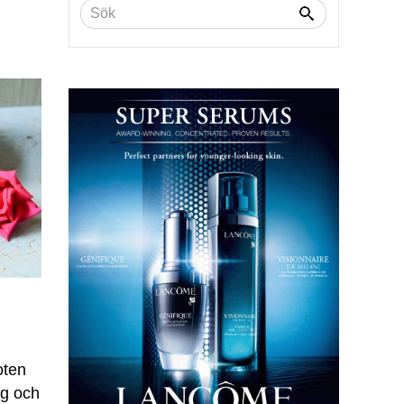
oten
ng och