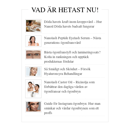
VAD ÄR HETAST NU!
Döda havets kraft inom kroppsvård – Hur
Nanoil Döda havets badsalt fungerar
Nanolash Peptide Eyelash Serum – Nästa
generations ögonfransvård
Bästa ögonfranslyft och lamineringssats?
Kolla in rankningen och upptäck
produkternas fördelar
Så Smidigt och Skönhet – Försök
Hyaluronsyra Behandlingar
Nanolash Castor Oil – Ricinolja som
förbättrar den dagliga vården av
ögonfransar och ögonbryn
Guide för Instagram-ögonbryn: Hur man
sminkar och vårdar ögonbrynen som ett
proffs