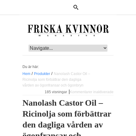
Du är här:
/
/
Hem
Produkter
Nanolash Castor Oil –
Ricinolja som förbättrar den dagliga
vården av ögonfransar och ögonbryn
|
185 visningar
Kommentarer inaktiverade
för Nanolash
Castor Oil –
Nanolash Castor Oil –
Ricinolja som
förbättrar den
Ricinolja som förbättrar
dagliga
vården av
ögonfransar
den dagliga vården av
och
ögonbryn
ögonfransar och