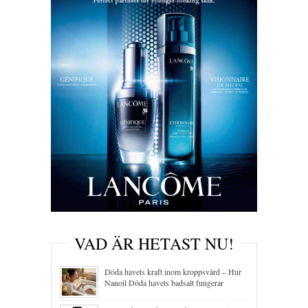
VAD ÄR HETAST NU!
Döda havets kraft inom kroppsvård – Hur
Nanoil Döda havets badsalt fungerar