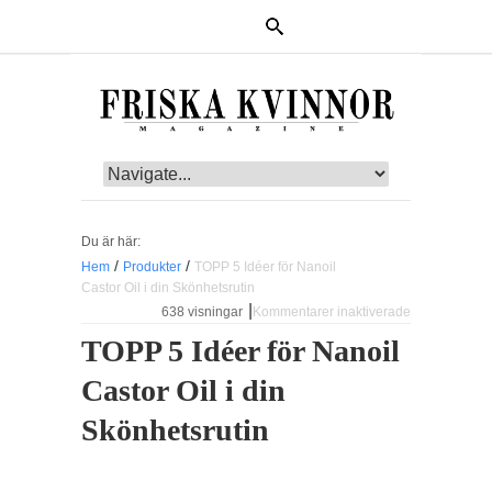
Du är här:
/
/
Hem
Produkter
TOPP 5 Idéer för Nanoil
Castor Oil i din Skönhetsrutin
|
638 visningar
Kommentarer inaktiverade
för TOPP 
Idéer fö
TOPP 5 Idéer för Nanoil
Nanoil Casto
Oil i di
Castor Oil i din
Skönhetsruti
Skönhetsrutin