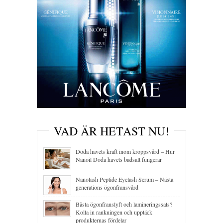
VAD ÄR HETAST NU!
Döda havets kraft inom kroppsvård – Hur
Nanoil Döda havets badsalt fungerar
Nanolash Peptide Eyelash Serum – Nästa
generations ögonfransvård
Bästa ögonfranslyft och lamineringssats?
Kolla in rankningen och upptäck
produkternas fördelar