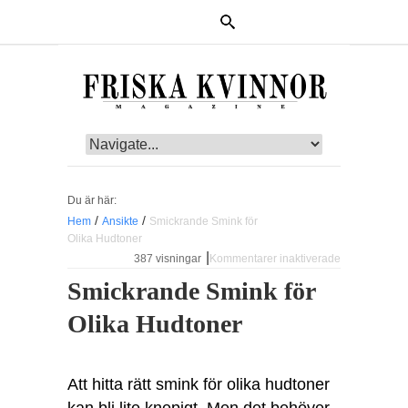
Du är här:
/
/
Hem
Ansikte
Smickrande Smink för
Olika Hudtoner
|
387 visningar
Kommentarer inaktiverade
för
Smickrande
Smickrande Smink för
Smink för
Olika
Olika Hudtoner
Hudtoner
Att hitta rätt smink för olika hudtoner