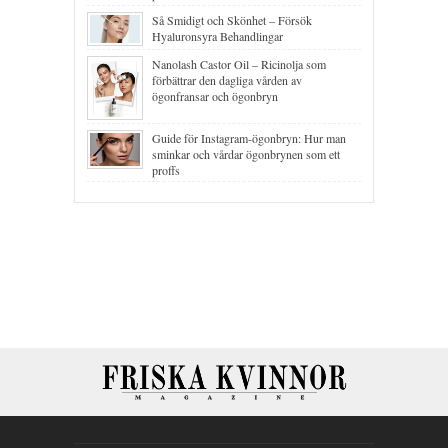
Så Smidigt och Skönhet – Försök
Hyaluronsyra Behandlingar
Nanolash Castor Oil – Ricinolja som
förbättrar den dagliga vården av
ögonfransar och ögonbryn
Guide för Instagram-ögonbryn: Hur man
sminkar och vårdar ögonbrynen som ett
proffs