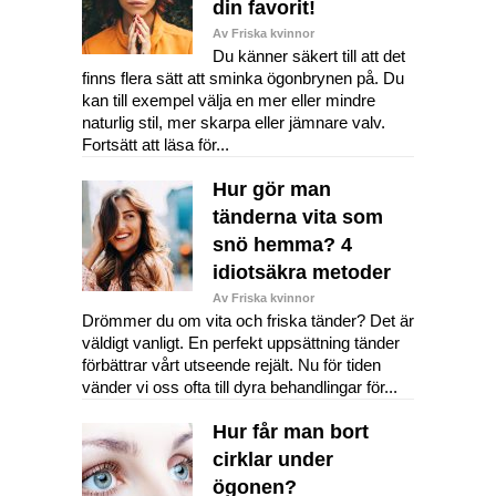
din favorit!
Av Friska kvinnor
Du känner säkert till att det
finns flera sätt att sminka ögonbrynen på. Du
kan till exempel välja en mer eller mindre
naturlig stil, mer skarpa eller jämnare valv.
Fortsätt att läsa för...
Hur gör man
tänderna vita som
snö hemma? 4
idiotsäkra metoder
Av Friska kvinnor
Drömmer du om vita och friska tänder? Det är
väldigt vanligt. En perfekt uppsättning tänder
förbättrar vårt utseende rejält. Nu för tiden
vänder vi oss ofta till dyra behandlingar för...
Hur får man bort
cirklar under
ögonen?