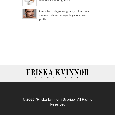
Guide för Instagram-ögonbryn: Hur man
sminkar och vårdar ögonbrynen som ett
proffs
© 2026 "Friska kvinnor i Sverige" All Rights
Reserved