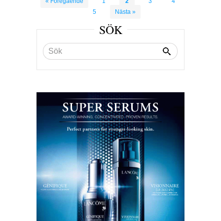
« Föregående
1
2
3
4
5
Nästa »
SÖK