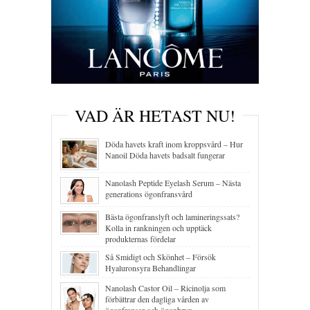
VAD ÄR HETAST NU!
Döda havets kraft inom kroppsvård – Hur
Nanoil Döda havets badsalt fungerar
Nanolash Peptide Eyelash Serum – Nästa
generations ögonfransvård
Bästa ögonfranslyft och lamineringssats?
Kolla in rankningen och upptäck
produkternas fördelar
Så Smidigt och Skönhet – Försök
Hyaluronsyra Behandlingar
Nanolash Castor Oil – Ricinolja som
förbättrar den dagliga vården av
ögonfransar och ögonbryn