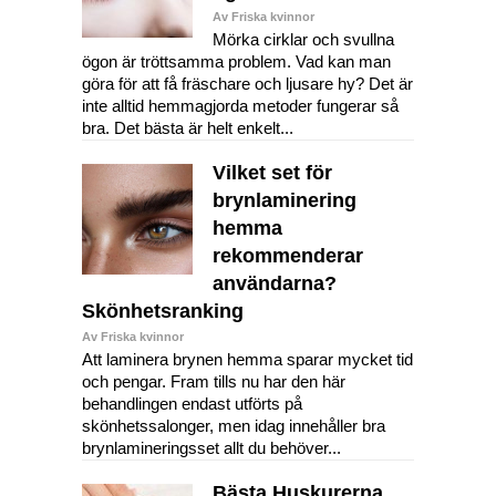
Av Friska kvinnor
Mörka cirklar och svullna
ögon är tröttsamma problem. Vad kan man
göra för att få fräschare och ljusare hy? Det är
inte alltid hemmagjorda metoder fungerar så
bra. Det bästa är helt enkelt...
Vilket set för
brynlaminering
hemma
rekommenderar
användarna?
Skönhetsranking
Av Friska kvinnor
Att laminera brynen hemma sparar mycket tid
och pengar. Fram tills nu har den här
behandlingen endast utförts på
skönhetssalonger, men idag innehåller bra
brynlamineringsset allt du behöver...
Bästa Huskurerna