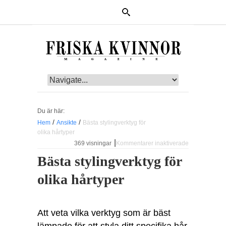
Du är här:
/
/
Hem
Ansikte
Bästa stylingverktyg för
olika hårtyper
|
369 visningar
Kommentarer inaktiverade
för Bästa
stylingverktyg
Bästa stylingverktyg för
för olika
hårtyper
olika hårtyper
Att veta vilka verktyg som är bäst